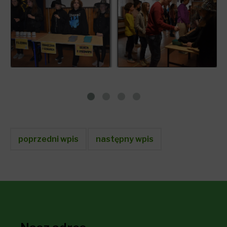
poprzedni wpis
następny wpis