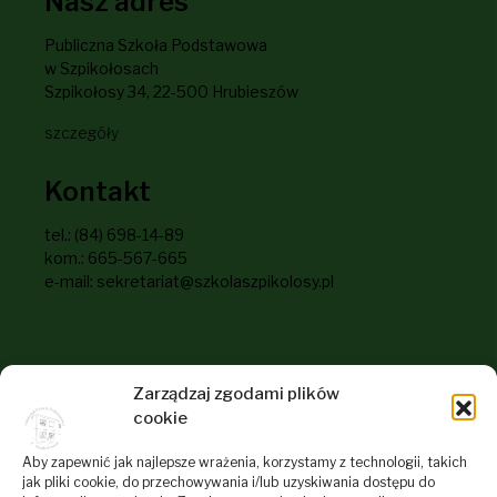
Nasz adres
Publiczna Szkoła Podstawowa
w Szpikołosach
Szpikołosy 34, 22-500 Hrubieszów
szczegóły
Kontakt
tel.: (84) 698-14-89
kom.: 665-567-665
e-mail: sekretariat@szkolaszpikolosy.pl
Informacje dla odwiedzających
Zarządzaj zgodami plików
naszą stronę
cookie
RODO
Aby zapewnić jak najlepsze wrażenia, korzystamy z technologii, takich
jak pliki cookie, do przechowywania i/lub uzyskiwania dostępu do
Deklaracja dostępności