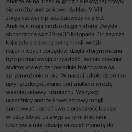
Andrzejek na trzeciej godzinie lekcyjnej odbyły
się wróżby andrzejkowe dla klas IV-VIII
zorganizowane przez dziewczynki z SU.
Andrzejki mają bardzo długą historię. Zwykle
obchodzone są z 29 na 30 listopada. Od zawsze
kojarzyły się z nocą pełną magii, wróżb
i tajemniczych obrzędów, dzięki którym można
było poznać swoją przyszłość. Jednak obecnie
andrzejkowe przepowiednie traktowane są
z przymrużeniem oka. W naszej szkole dzień ten
upłynął zdecydowanie pod znakiem wróżb,
wesołej zabawy i uśmiechu. Wszyscy
uczestnicy andrzejkowej zabawy mogli
spróbować poznać swoją przyszłość losując
wróżby lub serca z wypi
sanymi imionami.
Uczniowie mieli okazję wrzucać monetą do