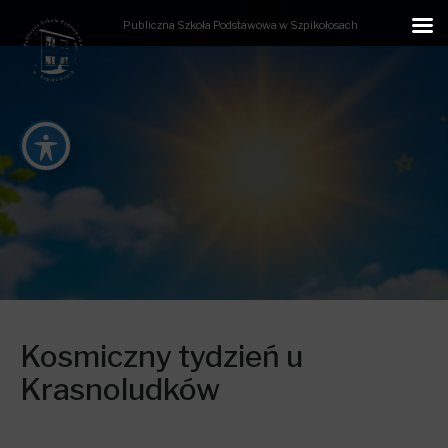
Publiczna Szkoła Podstawowa w Szpikołosach
Kosmiczny tydzień u
Krasnoludków