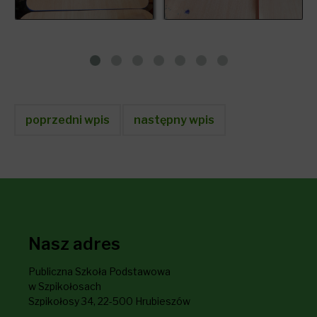
poprzedni wpis
następny wpis
Nasz adres
Publiczna Szkoła Podstawowa
w Szpikołosach
Szpikołosy 34, 22-500 Hrubieszów