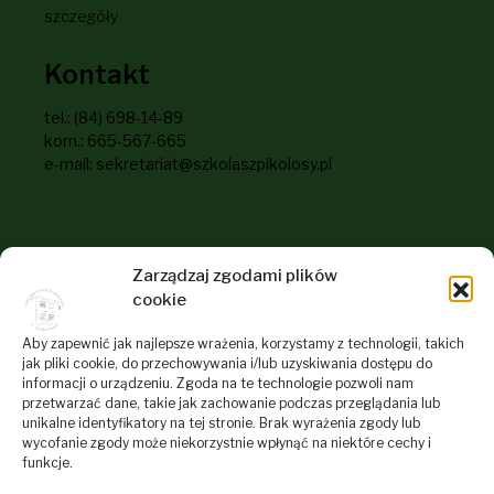
szczegóły
Kontakt
tel.: (84) 698-14-89
kom.: 665-567-665
e-mail: sekretariat@szkolaszpikolosy.pl
Informacje dla odwiedzających
Zarządzaj zgodami plików
naszą stronę
cookie
RODO
Aby zapewnić jak najlepsze wrażenia, korzystamy z technologii, takich
jak pliki cookie, do przechowywania i/lub uzyskiwania dostępu do
Deklaracja dostępności
informacji o urządzeniu. Zgoda na te technologie pozwoli nam
przetwarzać dane, takie jak zachowanie podczas przeglądania lub
Polityka plików cookies
unikalne identyfikatory na tej stronie. Brak wyrażenia zgody lub
Regulamin Serwisu Internetowego Szkoły
wycofanie zgody może niekorzystnie wpłynąć na niektóre cechy i
funkcje.