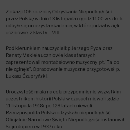
Z okazji 106 rocznicy Odzyskania Niepodległości
przez Polskę w dniu 13 listopada o godz.11.00 w szkole
odbyła się uroczysta akademia, w której udział wzięli
uczniowie z klas IV – VIII.
Pod kierunkiem nauczycieli: p Jerzego Pyca oraz
Renaty Makieła uczniowie klas starszych
zaprezentowali montaż słowno muzyczny pt.”Ta co
nie zginęła”. Opracowanie muzyczne przygotował p.
Łukasz Ćzupryński.
Uroczystość miała na celu przypomnienie wszystkim
uczestnikom historii Polski w czasach niewoli, gdzie
11 listopada 1918r po 123 latach niewoli
Rzeczpospolita Polska odzyskała niepodległość.
Oficjalnie Narodowe Święto Niepodległości ustanowił
Sejm dopiero w 1937roku.