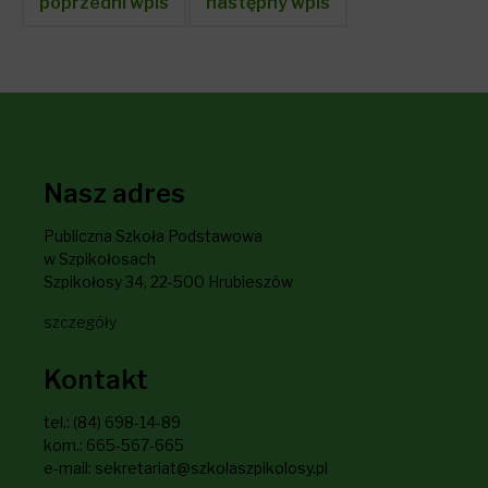
poprzedni wpis
następny wpis
Nasz adres
Publiczna Szkoła Podstawowa
w Szpikołosach
Szpikołosy 34, 22-500 Hrubieszów
szczegóły
Kontakt
tel.: (84) 698-14-89
kom.: 665-567-665
e-mail: sekretariat@szkolaszpikolosy.pl