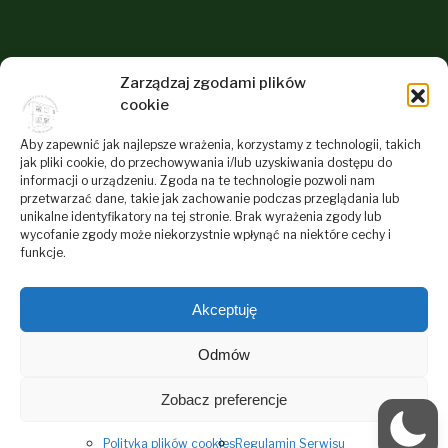
Informacje dla odwiedzających
Zarządzaj zgodami plików
naszą stronę
cookie
RODO
Aby zapewnić jak najlepsze wrażenia, korzystamy z technologii, takich
jak pliki cookie, do przechowywania i/lub uzyskiwania dostępu do
Deklaracja dostępności
informacji o urządzeniu. Zgoda na te technologie pozwoli nam
przetwarzać dane, takie jak zachowanie podczas przeglądania lub
Polityka plików cookies
unikalne identyfikatory na tej stronie. Brak wyrażenia zgody lub
Regulamin Serwisu Internetowego Szkoły
wycofanie zgody może niekorzystnie wpłynąć na niektóre cechy i
funkcje.
Akceptuję
Odmów
Zobacz preferencje
Copyright © 2025 Publiczna Szkoła Podstawowa w Szpikołosach
|
Greenturtlelab
Powered by
Polityka plików cookies
Regulamin Serwisu