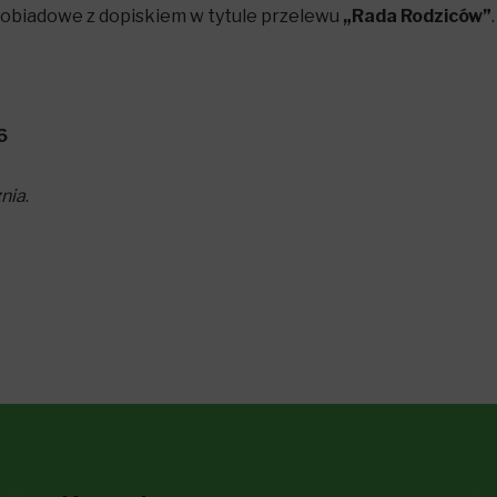
 obiadowe z dopiskiem w tytule przelewu
„Rada Rodziców”
.
6
znia
.