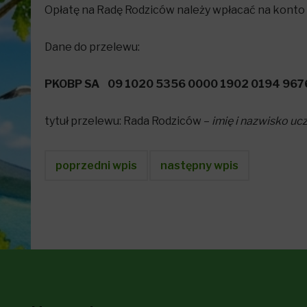
Opłatę na Radę Rodziców należy wpłacać na konto
Dane do przelewu:
PKOBP SA 09 1020 5356 0000 1902 0194 967
tytuł przelewu: Rada Rodziców –
imię i nazwisko uc
poprzedni wpis
następny wpis