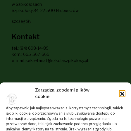
w Szpikołosach
Szpikołosy 34, 22-500 Hrubieszów
szczegóły
Kontakt
tel.: (84) 698-14-89
kom.: 665-567-665
e-mail: sekretariat@szkolaszpikolosy.pl
Informacje dla odwiedzających
Zarządzaj zgodami plików
naszą stronę
cookie
RODO
Aby zapewnić jak najlepsze wrażenia, korzystamy z technologii, takich
jak pliki cookie, do przechowywania i/lub uzyskiwania dostępu do
Deklaracja dostępności
informacji o urządzeniu. Zgoda na te technologie pozwoli nam
przetwarzać dane, takie jak zachowanie podczas przeglądania lub
Polityka plików cookies
unikalne identyfikatory na tej stronie. Brak wyrażenia zgody lub