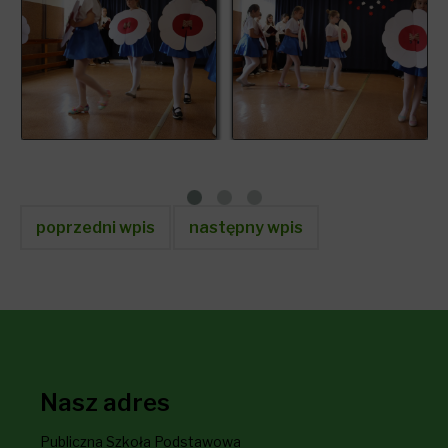
poprzedni wpis
następny wpis
Nasz adres
Publiczna Szkoła Podstawowa