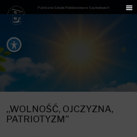
Publiczna Szkoła Podstawowa w Szpikołosach
,,WOLNOŚĆ, OJCZYZNA,
PATRIOTYZM”