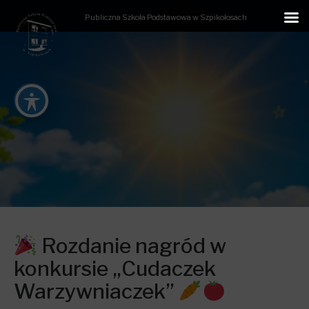
Publiczna Szkoła Podstawowa w Szpikołosach
Rozdanie nagród w
konkursie „Cudaczek
Warzywniaczek”