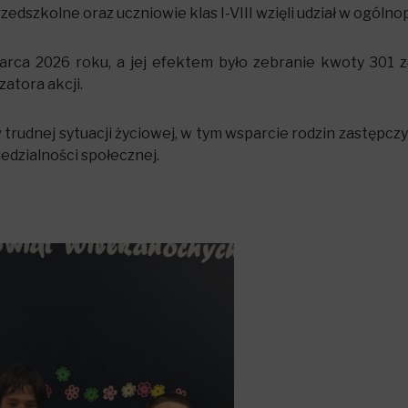
dszkolne oraz uczniowie klas I-VIII wzięli udział w ogólnopo
rca 2026 roku, a jej efektem było zebranie kwoty 301 zł
atora akcji.
 trudnej sytuacji życiowej, w tym wsparcie rodzin zastępcz
edzialności społecznej.