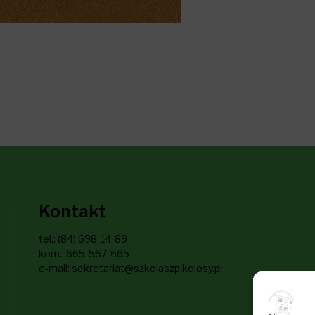
Kontakt
tel.: (84) 698-14-89
kom.: 665-567-665
e-mail: sekretariat@szkolaszpikolosy.pl