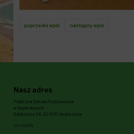
poprzedni wpis
następny wpis
Nasz adres
Publiczna Szkoła Podstawowa
w Szpikołosach
Szpikołosy 34, 22-500 Hrubieszów
szczegóły