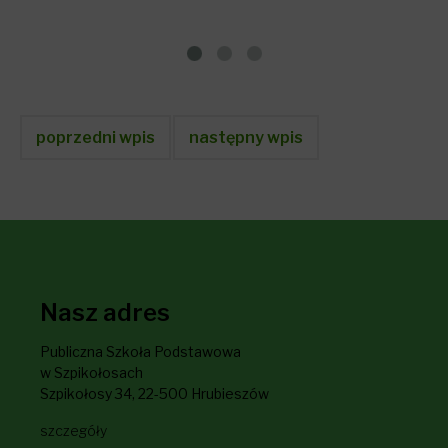
poprzedni wpis
następny wpis
Nasz adres
Publiczna Szkoła Podstawowa
w Szpikołosach
Szpikołosy 34, 22-500 Hrubieszów
szczegóły