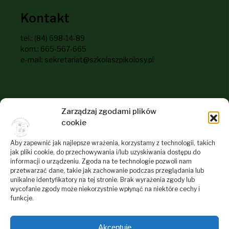
Kontakt
tel.: (84) 698-14-89
kom.: 665-567-665
e-mail: sekretariat@szkolaszpikolosy.pl
Informacje dla odwiedzających
Zarządzaj zgodami plików
naszą stronę
cookie
RODO
Aby zapewnić jak najlepsze wrażenia, korzystamy z technologii, takich
jak pliki cookie, do przechowywania i/lub uzyskiwania dostępu do
Deklaracja dostępności
informacji o urządzeniu. Zgoda na te technologie pozwoli nam
przetwarzać dane, takie jak zachowanie podczas przeglądania lub
Polityka plików cookies
unikalne identyfikatory na tej stronie. Brak wyrażenia zgody lub
Regulamin Serwisu Internetowego Szkoły
wycofanie zgody może niekorzystnie wpłynąć na niektóre cechy i
funkcje.
Akceptuję