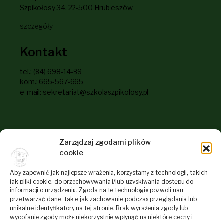
Szpikołosy 34, 22-500 Hrubieszów
szczegóły
Kontakt
tel.: (84) 698-14-89
kom.: 665-567-665
e-mail: sekretariat@szkolaszpikolosy.pl
Informacje dla odwiedzających
Zarządzaj zgodami plików
naszą stronę
cookie
RODO
Aby zapewnić jak najlepsze wrażenia, korzystamy z technologii, takich
jak pliki cookie, do przechowywania i/lub uzyskiwania dostępu do
Deklaracja dostępności
informacji o urządzeniu. Zgoda na te technologie pozwoli nam
przetwarzać dane, takie jak zachowanie podczas przeglądania lub
Polityka plików cookies
unikalne identyfikatory na tej stronie. Brak wyrażenia zgody lub
Regulamin Serwisu Internetowego Szkoły
wycofanie zgody może niekorzystnie wpłynąć na niektóre cechy i