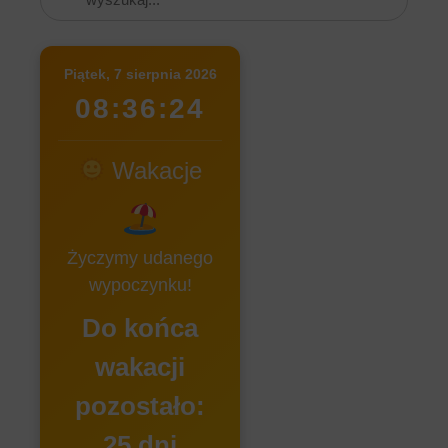
Piątek, 7 sierpnia 2026
08:36:24
Wakacje
Życzymy udanego
wypoczynku!
Do końca
wakacji
pozostało:
25 dni