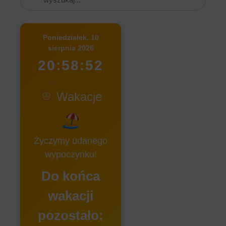
Poniedziałek, 10
sierpnia 2026
20:58:52
Wakacje
Życzymy udanego
wypoczynku!
Do końca
wakacji
pozostało: