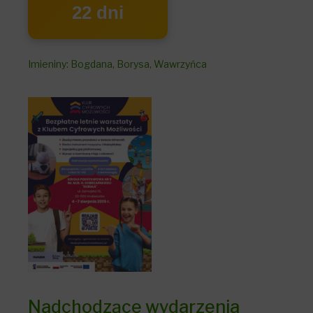
22 dni
Imieniny
:
Bogdana
,
Borysa
,
Wawrzyńca
Nadchodzące wydarzenia