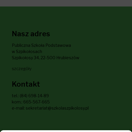
Nasz adres
Publiczna Szkoła Podstawowa
w Szpikołosach
Szpikołosy 34, 22-500 Hrubieszów
szczegóły
Kontakt
tel.: (84) 698-14-89
kom.: 665-567-665
e-mail: sekretariat@szkolaszpikolosy.pl