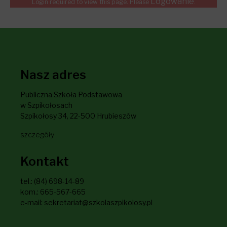
Logowanie
Login required to view this page. Please
.
Nasz adres
Publiczna Szkoła Podstawowa
w Szpikołosach
Szpikołosy 34, 22-500 Hrubieszów
szczegóły
Kontakt
tel.: (84) 698-14-89
kom.: 665-567-665
e-mail: sekretariat@szkolaszpikolosy.pl