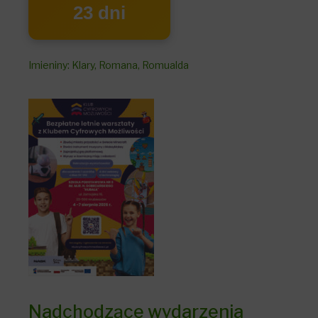
23 dni
Imieniny
:
Klary
,
Romana
,
Romualda
Nadchodzące wydarzenia