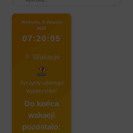
Niedziela, 9 sierpnia
2026
07:20:05
Wakacje
Życzymy udanego
wypoczynku!
Do końca
wakacji
pozostało: