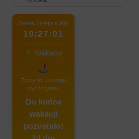
Sobota, 8 sierpnia 2026
10:27:01
Wakacje
Życzymy udanego
wypoczynku!
Do końca
wakacji
pozostało:
24 dni