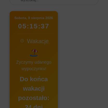
Sobota, 8 sierpnia 2026
05:15:37
Wakacje
Życzymy udanego
wypoczynku!
Do końca
wakacji
pozostało:
24 dni