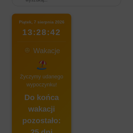
Piątek, 7 sierpnia 2026
13:28:42
Wakacje
Życzymy udanego
wypoczynku!
Do końca
wakacji
pozostało:
25 dni