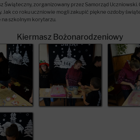
masz Świąteczny, zorganizowany przez Samorząd Uczniowski.
y. Jak co roku uczniowie mogli zakupić piękne ozdoby świ
ę na szkolnym korytarzu.
Kiermasz Bożonarodzeniowy