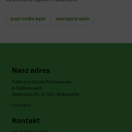
poprzedni wpis
następny wpis
Nasz adres
Publiczna Szkoła Podstawowa
w Szpikołosach
Szpikołosy 34, 22-500 Hrubieszów
szczegóły
Kontakt