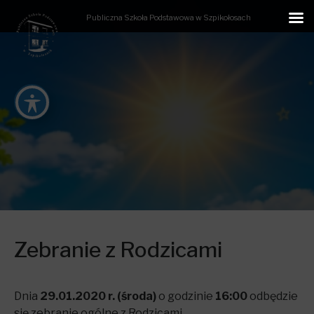
Publiczna Szkoła Podstawowa w Szpikołosach
Zebranie z Rodzicami
Dnia
29.01.2020 r.
(środa)
o godzinie
16:00
odbędzie
się zebranie ogólne z Rodzicami.