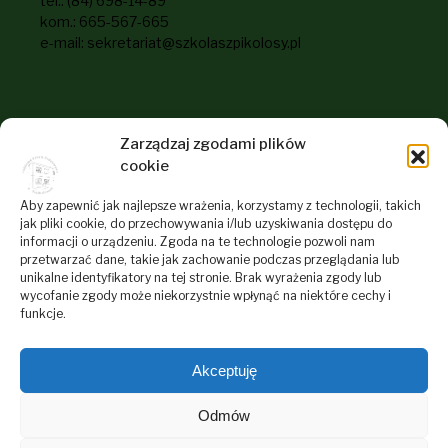
tel.: (84) 698-14-89
kom.: 665-567-665
e-mail: sekretariat@szkolaszpikolosy.pl
Informacje dla odwiedzających
Zarządzaj zgodami plików
naszą stronę
cookie
RODO
Aby zapewnić jak najlepsze wrażenia, korzystamy z technologii, takich
jak pliki cookie, do przechowywania i/lub uzyskiwania dostępu do
Deklaracja dostępności
informacji o urządzeniu. Zgoda na te technologie pozwoli nam
przetwarzać dane, takie jak zachowanie podczas przeglądania lub
Polityka plików cookies
unikalne identyfikatory na tej stronie. Brak wyrażenia zgody lub
Regulamin Serwisu Internetowego Szkoły
wycofanie zgody może niekorzystnie wpłynąć na niektóre cechy i
funkcje.
Akceptuję
Odmów