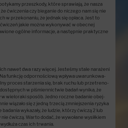
apotykamy przeszkody, które sprawiają, że nasza
, że ćwiczenia czy bieganie do niczego nam się nie
ch w przekonaniu, że jednak się opłaca. Jest to
y, ćwiczeń jakie można wykonywać w obecnej
awione ogólne informacje, a następnie praktyczne
ch nawet dwa razy wię­cej. Jeste­śmy stale nara­żeni
e. Na funk­cję odpor­no­ściową wpływa uwa­run­ko­wa­
y pro­ces sta­rze­nia się, brak ruchu lub prze­tre­no­
Z dostępnych w piśmiennictwie badań wynika, że
 w wieloraki sposób. Jedno roczne bada­nie obej­
ie wią­zało się z jedną trze­cią zmniej­sze­nia ryzyka
ada­nia wyka­zały, że ludzie, któ­rzy ćwi­czą 2 lub
­rzy nie ćwi­czą. Warto dodać, że wywołane wysiłkiem
wydłuża czas ich trwania.