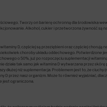
ściowego. Tworzy on barierę ochronną dla środowiska we
jonowanie. Alkohol, cukier i przetworzona żywność są naj
taminy D, częściej są przeziębieni oraz częściej chorują na 
jakiekolwiek choroby układu oddechowego. Potwierdzone jes
chowego o 50%, już po rozpoczęciu suplementacji witaminą
, nie działa tak samo jak witamina D wytwarzana przez skórę
razy dłużej niż suplementacja. Problemem jest to, że ciuchy 
iny D przez nasz organizm. Może to również wyjaśniać, dlac
e jest ograniczona.