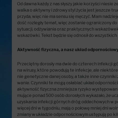
Od dawna każdy z nas słyszy jakie korzyści niesie
walka o aktywny i zdrowy styl życia jest jeszcze t
przyda, więc nie ma sensu się męczyć. Mam nadzieję,
dość rozległy temat, więc zostanie ograniczony d
sytuacji, odżywiania oraz praktycznych wskazówek
wskazówki. Tekst będzie się odnosił do wszystkich o
Aktywność fizyczna, a nasz układ odpornościowy
Prze­ciętny doro­sły ma dwie do czte­rech infekcji 
na wirusy, które powo­dują te infek­cje, ale nie­któr
nie gene­tyczne danej osoby, a także inne czyn­niki ze
wa­nie. Czyn­niki te mogą osła­biać układ odpor­n
aktywność fizyczna zmniejsza ryzyko występowania 
mu­jące ponad 500 osób doro­słych wyka­zało, że uczes
uzy­ska­nia infekcji górnych dróg oddechowych w porów
wię­cej dni w tygo­dniu, mają o połowę mniej dni wol­
zmiany w układzie odpornościowym ustępują po kilk