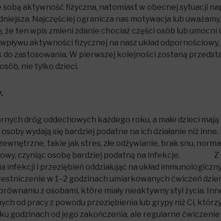
 ze sobą aktywność fizyczna, natomiast w obecnej sytuacji n
rudniejsza. Najczęściej ogranicza nas motywacja lub uważamy
 że ten wpis zmieni zdanie chociaż części osób lub umocni i
o wpływu aktywności fizycznej na nasz układ odpornościow
 do zastosowania. W pierwszej kolejności zostaną przedst
sób, nie tylko dzieci.
.
górnych dróg oddechowych każ­dego roku, a małe dzieci mają i
e osoby wydają się bar­dziej podatne na ich dzia­ła­nie niż inn
wnętrzne, takie jak stres, złe odży­wia­nie, brak snu, nor­maln
o­ściowy, czy­niąc osobę bar­dziej podatną na infek­cje. 
infekcji i przeziębień oddziałując na układ immunologiczny
t­ni­cze­nie w 1–2 godzi­nach umiar­ko­wa­nych ćwi­czeń dzien­n
­na­niu z oso­bami, które miały nie­ak­tywny styl życia. Inne b
nych od pracy z powodu prze­zię­bie­nia lub grypy niż Ci, któ
u godzinach od jego zakończenia, ale regularne ćwiczenie 