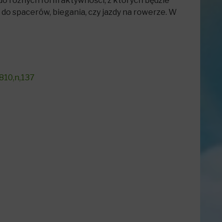
do różnych form aktywności, z których będzie
do spacerów, biegania, czy jazdy na rowerze. W
810,n,137