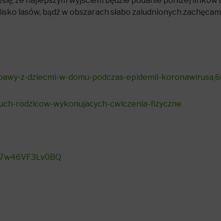
lę, że najlepszym wyjściem będzie podanie poniżej linków 
isko lasów, bądź w obszarach słabo zaludnionych zachęcam 
abawy-z-dziecmi-w-domu-podczas-epidemii-koronawirusa,6
-ruch-rodzicow-wykonujacych-cwiczenia-fizyczne
aI7w46VF3Lv0BQ