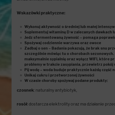
Wskazówki praktyczne:
Wykonuj aktywność o średniej lub małej intensywn
Suplementuj witaminę D w zalecanych dawkach lub
Jedz sfermentowaną żywność – pomaga poprawić pra
Spożywaj codziennie warzywa oraz owoce
Zadbaj o sen – Badania pokazują, że brak snu p
szczególnie mówiąc tu o chorobach sezonowych. 
maksymalnie sypialnię oraz wyłącz WIFI, które pr
problemy w trakcie zasypiania, przewietrz pokój 
Pij wodę – woda buduje praktycznie każdą część na
Unikaj cukru i przetworzonej żywności
W czasie choroby spożywaj podane produkty:
czosnek
: naturalny antybiotyk,
rosół
: dostarcza elektrolity oraz ma działanie prz