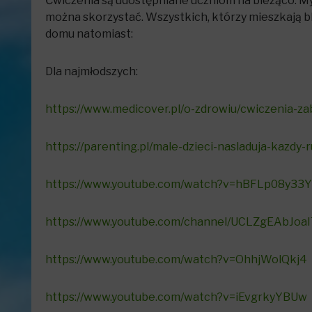
Ćwiczenia są udostępniane uczniom na bieżąco. Myś
można skorzystać. Wszystkich, którzy mieszkają bl
domu natomiast:
Dla najmłodszych:
https://www.medicover.pl/o-zdrowiu/cwiczenia-z
https://parenting.pl/male-dzieci-nasladuja-kazdy
https://www.youtube.com/watch?v=hBFLp08y33Y
https://www.youtube.com/channel/UCLZgEAbJo
https://www.youtube.com/watch?v=OhhjWolQkj4
https://www.youtube.com/watch?v=iEvgrkyYBUw