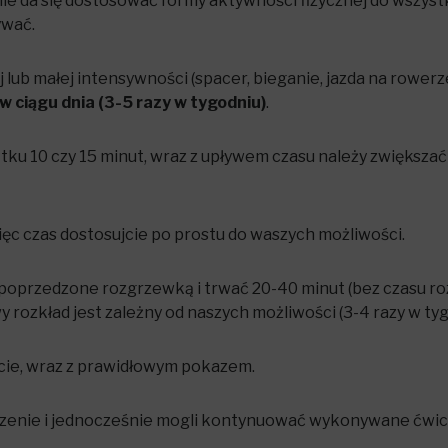
ie da się dostosować formy aktywności fizycznej do wszyst
ywać.
 lub małej intensywności (spacer, bieganie, jazda na rower
 ciągu dnia (3-5 razy w tygodniu)
.
ątku 10 czy 15 minut, wraz z upływem czasu należy zwiększać
ięc czas dostosujcie po prostu do waszych możliwości.
poprzedzone rozgrzewką i trwać 20-40 minut (bez czasu roz
ozkład jest zależny od naszych możliwości (3-4 razy w tyg
cie, wraz z prawidłowym pokazem.
zenie i jednocześnie mogli kontynuować wykonywane ćwicze