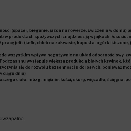
ości (spacer, bieganie, jazda na rowerze, ćwiczenia w domu) p
 w produktach spożywczych znajdziesz ją w jajkach, łososiu, m
cę jelit (kefir, chleb na zakwasie, kapusta, ogórki kiszone, 
rzede wszystkim wpływa negatywnie na układ odpornościowy, z
Podczas snu występuje większa produkcja białych krwinek, któ
zyczynia się do rozwoju bezsenności u dorosłych, ponieważ modu
w ciągu dnia)
szego ciała: mózg, mięśnie, kości, skórę, więzadła, ścięgna, po
eciwzapalne,