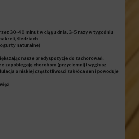
rzez 30-40 minut w ciągu dnia, 3-5 razy w tygodniu
akreli, śledziach
jogurty naturalne)
większając nasze predyspozycje do zachorowań,
re zapobiegają chorobom (przyciemnij i wygłusz
lacja o niskiej częstotliwości zakłóca sen i powoduje
więź