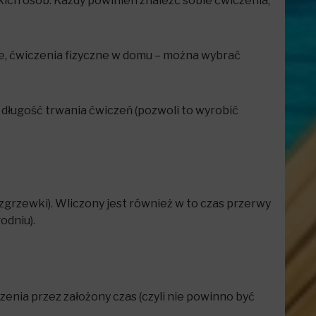
kich osób. Każdy powinien znaleźć sobie ćwiczenia,
ze, ćwiczenia fizyczne w domu – można wybrać
 długość trwania ćwiczeń (pozwoli to wyrobić
grzewki). Wliczony jest również w to czas przerwy
odniu).
nia przez założony czas (czyli nie powinno być