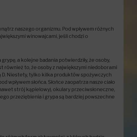
wnątrz naszego organizmu. Pod wpływem różnych
większymi winowajcami, jeśli chodzi o
grypę, a kolejne badania potwierdziły, że osoby,
t również to, że osoby z największymi niedoborami
 D. Niestety, tylko kilka produktów spożywczych
 pod wpływem słońca. Słońce zaopatrza nasze ciało
(nawet strój kąpielowy), okulary przeciwsłoneczne,
zego przeziębienia i grypa są bardziej powszechne