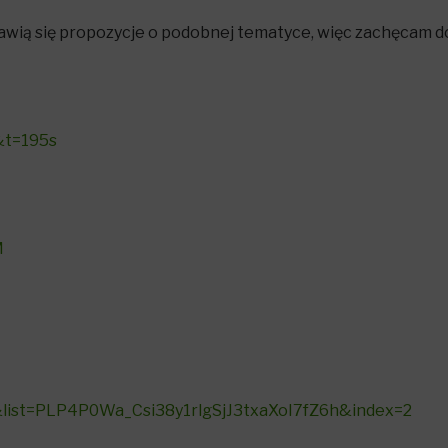
awią się propozycje o podobnej tematyce, więc zachęcam do
&t=195s
M
&list=PLP4P0Wa_Csi38y1rlgSjJ3txaXoI7fZ6h&index=2