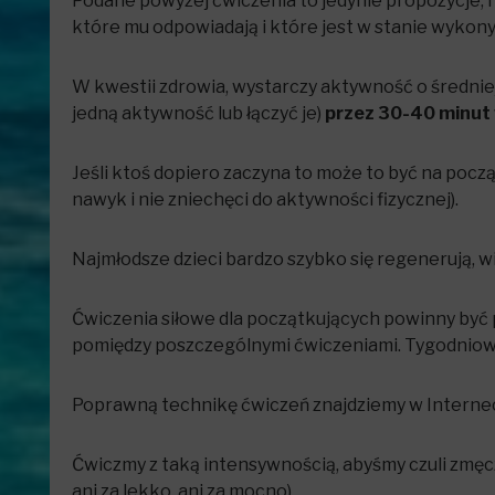
Podane powyżej ćwiczenia to jedynie propozycje, n
które mu odpowiadają i które jest w stanie wykon
W kwestii zdrowia, wystarczy aktywność o średniej
jedną aktywność lub łączyć je)
przez 30-40 minut w
Jeśli ktoś dopiero zaczyna to może to być na pocz
nawyk i nie zniechęci do aktywności fizycznej).
Najmłodsze dzieci bardzo szybko się regenerują, w
Ćwiczenia siłowe dla początkujących powinny być 
pomiędzy poszczególnymi ćwiczeniami. Tygodniowy r
Poprawną technikę ćwiczeń znajdziemy w Interne
Ćwiczmy z taką intensywnością, abyśmy czuli zmęc
ani za lekko, ani za mocno).