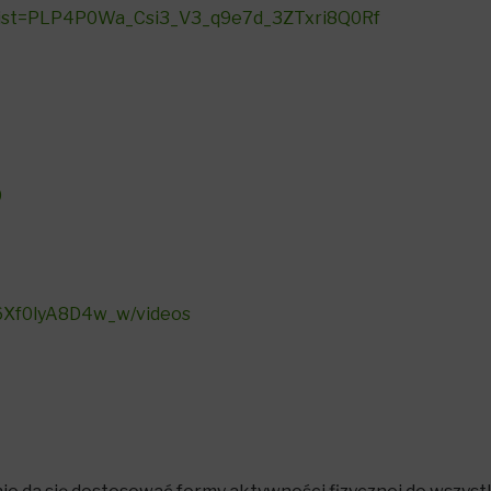
&list=PLP4P0Wa_Csi3_V3_q9e7d_3ZTxri8Q0Rf
0
6Xf0lyA8D4w_w/videos