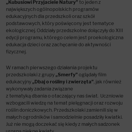
„Kubusiowi Przyjaciele Natury”
to jeden z
największych ogólnopolskich programów
edukacyjnych dla przedszkoli oraz szkół
podstawowych, który poświęcony jest tematyce
ekologicznej. Oddziały przedszkolne dołączyły do XIII
edycji programu, którego celem jest proekologiczna
edukacja dzieci oraz zachęcanie do aktywności
fizycznej.
W ramach pierwszego działania projektu
przedszkolaki z grupy
„Smerfy”
oglądały film
edukacyjny
„Dbaj o rośliny i zwierzęta”
, jak również
wykonywały zadania związane
z tematyką dbania o otaczający nas świat. Uczniowie
wzbogacili wiedzę na temat pielęgnacji oraz rozwoju
roślin doniczkowych. Przedszkolaki zamienili się w
małych ogrodników i samodzielnie posadziły kwiatki.
Już nie mogą doczekać się kiedy z małych sadzonek
urosną piękne kwiaty.