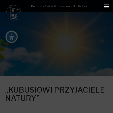
Publiczna Szkoła Podstawowa w Szpikołosach
„KUBUSIOWI PRZYJACIELE
NATURY”