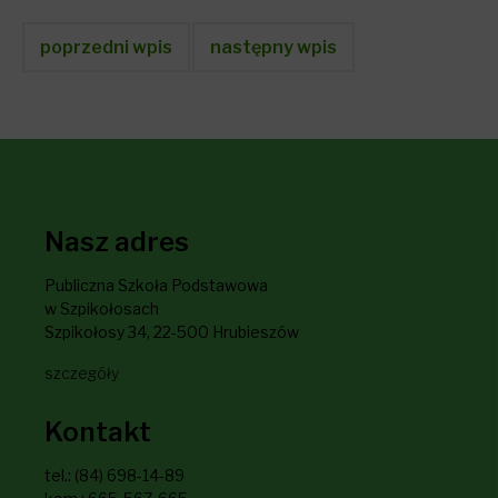
poprzedni wpis
następny wpis
Nasz adres
Publiczna Szkoła Podstawowa
w Szpikołosach
Szpikołosy 34, 22-500 Hrubieszów
szczegóły
Kontakt
tel.: (84) 698-14-89