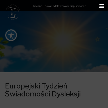
Publiczna Szkoła Podstawowa w Szpikołosach
Europejski Tydzień
Świadomości Dysleksji