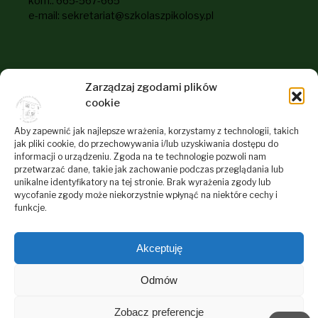
kom.: 665-567-665
e-mail: sekretariat@szkolaszpikolosy.pl
Informacje dla odwiedzających
Zarządzaj zgodami plików
naszą stronę
cookie
RODO
Aby zapewnić jak najlepsze wrażenia, korzystamy z technologii, takich
jak pliki cookie, do przechowywania i/lub uzyskiwania dostępu do
Deklaracja dostępności
informacji o urządzeniu. Zgoda na te technologie pozwoli nam
przetwarzać dane, takie jak zachowanie podczas przeglądania lub
Polityka plików cookies
unikalne identyfikatory na tej stronie. Brak wyrażenia zgody lub
Regulamin Serwisu Internetowego Szkoły
wycofanie zgody może niekorzystnie wpłynąć na niektóre cechy i
funkcje.
Akceptuję
Odmów
Zobacz preferencje