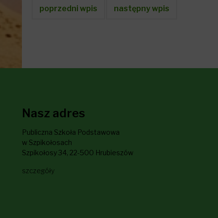
poprzedni wpis
następny wpis
Nasz adres
Publiczna Szkoła Podstawowa
w Szpikołosach
Szpikołosy 34, 22-500 Hrubieszów
szczegóły