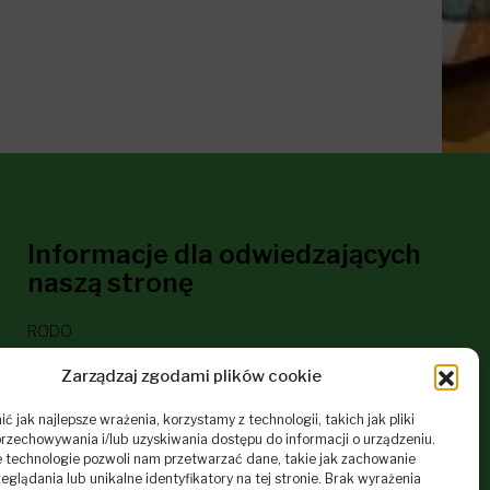
Informacje dla odwiedzających
naszą stronę
RODO
Deklaracja dostępności
Zarządzaj zgodami plików cookie
Polityka plików cookies
 jak najlepsze wrażenia, korzystamy z technologii, takich jak pliki
Regulamin Serwisu Internetowego Szkoły
przechowywania i/lub uzyskiwania dostępu do informacji o urządzeniu.
 technologie pozwoli nam przetwarzać dane, takie jak zachowanie
eglądania lub unikalne identyfikatory na tej stronie. Brak wyrażenia