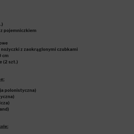
.)
z pojemniczkiem
kowe
 nożyczki z zaokrąglonymi czubkami
20 cm
e (2 szt.)
e:
ja polonistyczna)
tyczna)
icza)
tand)
ole: