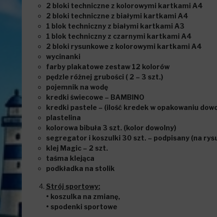
2 bloki techniczne z kolorowymi kartkami A4
2 bloki techniczne z białymi kartkami A4
1 blok techniczny z białymi kartkami A3
1 blok techniczny z czarnymi kartkami A4
2 bloki rysunkowe z kolorowymi kartkami A4
wycinanki
farby plakatowe zestaw 12 kolorów
pędzle różnej grubości ( 2 – 3 szt.)
pojemnik na wodę
kredki świecowe – BAMBINO
kredki pastele – (ilość kredek w opakowaniu dow
plastelina
kolorowa bibuła 3 szt. (kolor dowolny)
segregator i koszulki 30 szt. – podpisany (na rys
klej Magic – 2 szt.
taśma klejąca
podkładka na stolik
Strój sportowy:
• koszulka na zmianę,
• spodenki sportowe