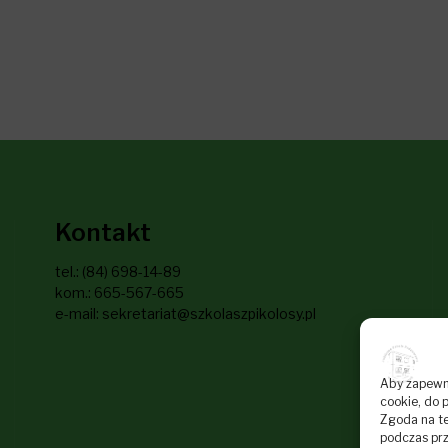
Kontakt
tel.: (84) 698-14-89
kom.: 665-567-665
e-mail: sekretariat@szkolaszpikolosy.pl
Aby zapewnić
cookie, do 
Zgoda na te
podczas prz