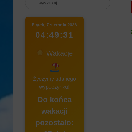
Piątek, 7 sierpnia 2026
04:49:32
Wakacje
Życzymy udanego
wypoczynku!
Do końca
wakacji
pozostało: