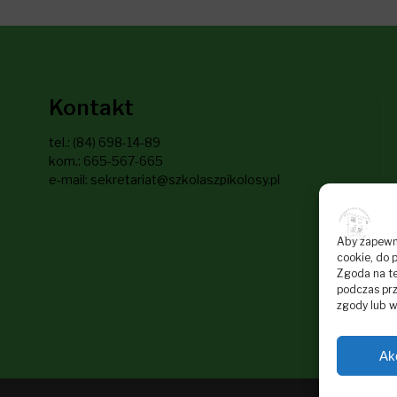
Kontakt
tel.: (84) 698-14-89
kom.: 665-567-665
e-mail: sekretariat@szkolaszpikolosy.pl
Aby zapewnić
cookie, do 
Zgoda na te
podczas prz
zgody lub w
Ak