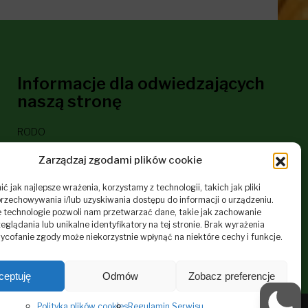
Informacje dla odwiedzających
naszą stronę
RODO
Deklaracja dostępności
Zarządzaj zgodami plików cookie
Polityka plików cookies
 jak najlepsze wrażenia, korzystamy z technologii, takich jak pliki
Regulamin Serwisu Internetowego Szkoły
przechowywania i/lub uzyskiwania dostępu do informacji o urządzeniu.
 technologie pozwoli nam przetwarzać dane, takie jak zachowanie
eglądania lub unikalne identyfikatory na tej stronie. Brak wyrażenia
ycofanie zgody może niekorzystnie wpłynąć na niektóre cechy i funkcje.
ceptuję
Odmów
Zobacz preferencje
Polityka plików cookies
Regulamin Serwisu