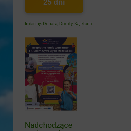
25 dni
Imieniny
:
Donata
,
Doroty
,
Kajetana
Nadchodzące