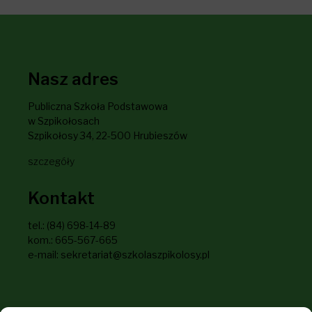
Nasz adres
Publiczna Szkoła Podstawowa
w Szpikołosach
Szpikołosy 34, 22-500 Hrubieszów
szczegóły
Kontakt
tel.: (84) 698-14-89
kom.: 665-567-665
e-mail: sekretariat@szkolaszpikolosy.pl